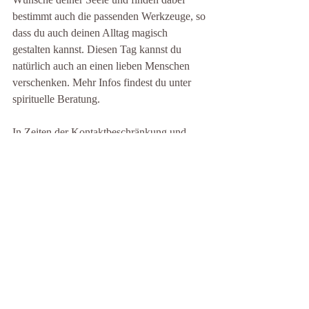
bestimmt auch die passenden Werkzeuge, so 
dass du auch deinen Alltag magisch 
gestalten kannst. Diesen Tag kannst du 
natürlich auch an einen lieben Menschen 
verschenken. Mehr Infos findest du unter 
spirituelle Beratung.
In Zeiten der Kontaktbeschränkung und 
darüber hinaus biete ich Spirituelle Beratung 
und Fernheilung auch via Zoom oder 
Telefon an. 
Zu guter Letzt möchte ich noch auf eine 
Sache aufmerksam machen. Ich habe 
neulich meine Komfortzone erheblich 
verlassen. Ich war Gast bei dem Podcast 
von Andrea Domenig „Lebenswege“. 
Vielleicht hast du Lust vorbeizuschauen: 