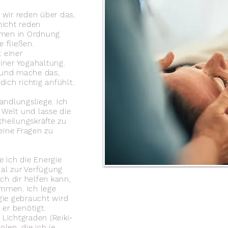
wir reden über das,
nicht reden
mmen in Ordnung
e fließen.
t einer
iner Yogahaltung.
 und mache das,
ich richtig anfühlt.
handlungsliege.
Ich
 Welt und lasse die
theilungskräfte zu
eine Fragen zu
 ich die Energie
nal zur Verfügung
 ich dir helfen kann,
ommen. Ich lege
ie gebraucht wird
 er benötigt.
 Lichtgraden (Reiki-
len, die ich je