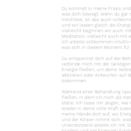
Du kommst in meine Praxis und 
was dich bewegt. Wenn du gar 
möchtest, ist das auch vollko
und wir lassen gleich die Energi
Vielleicht beginnen wir auch mi
Meditation,
vielleicht
auch mit e
Ich arbeite
vollkommen intuitiv
was sich in
diesem
Moment für d
Du entspannst dich auf der Be
verbinde mich
mit der Geistigen
Energie fließen, um deine Selbs
aktivieren oder Antworten auf d
bekommen.
Während einer Behandlung lasse
fließen, in dem ich mich als Ka
stelle. Ich lasse mir zeigen, wie
wieder in deine volle Kraft zuk
meine Hände dort auf, wo Energ
und der Körper nimmt sich, was
Unterstützend arbeite ich mit 12
Graden) und mit Erzengel-Symbo