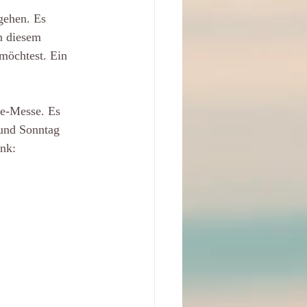
gehen. Es 
n diesem 
möchtest. Ein 
ne-Messe. Es 
und Sonntag 
ink: