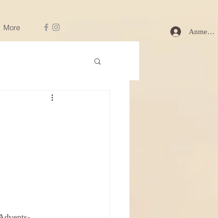
More
Anmelde
 Advents-