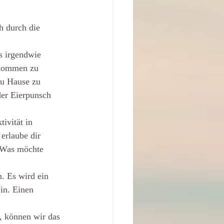
h durch die 
s irgendwie 
fkommen zu 
zu Hause zu 
der Eierpunsch 
ivität in 
 erlaube dir 
 Was möchte 
. Es wird ein 
in. Einen 
, können wir das 