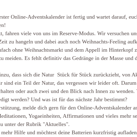
rster Online-Adventskalender ist fertig und wartet darauf, euc
en! 
kt, fahren viele von uns im Reserve-Modus. Wir versuchen un
 Zeit zu hangeln und dabei auch noch Weihnachts-Feeling au
einfach ohne Weihnachtsmarkt und dem Appell im Hinterkopf 
u meiden. Es fehlt definitiv das Gedränge in der Masse und 
u, dass sich die Natur  Stück für Stück zurückzieht, von Akt
r sind ein Teil der Natur, das vergessen wir leider oft. Darum
chalten oder auch zwei und den Blick nach Innen zu wenden.
ledigt werden? Und was ist für das nächste Jahr bestimmt? 
stützung, melde dich gern für den Online-Adventskalender an
editationen, Yogaeinheiten, Affirmationen und vieles mehr se
u unter der Rubrik "Aktuelles". 
mehr Hilfe und möchtest deine Batterien kurzfristig aufladen