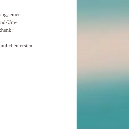
ng, einer 
Rund-Um-
chenk!
nnlichen ersten 